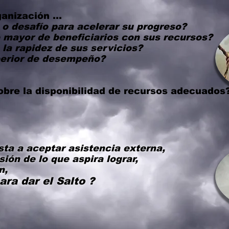
anización ...
o desafío para acelerar su progreso?
 mayor de beneficiarios con sus recursos?
 la rapidez de
sus servicios
?
perior de desempeño?
obre la disponibilidad de recursos adecuados
eptar asistencia externa,
sión de lo que aspira lograr,
,
para dar el Salto ?