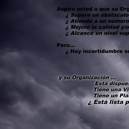
Aspira usted a que su Org
¿
Supere un obstaculo 
¿
Atienda a un número
¿
Mejore la calidad y/o
¿
Alcance un nivel su
Pero...
¿
Hay incertidumbre s
y su Organización ...
Está dispuesta a ac
Tiene una Vi
Tiene un Plan
¿ Está lista 